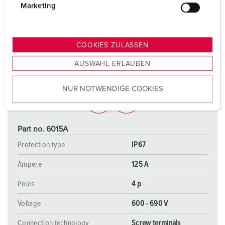
g
Marketing
u
n
g
COOKIES ZULASSEN
s
AUSWAHL ERLAUBEN
a
u
NUR NOTWENDIGE COOKIES
s
w
a
h
Part no. 6015A
l
Protection type
IP67
Ampere
125 A
Poles
4 p
Voltage
600 - 690 V
Connection technology
Screw terminals