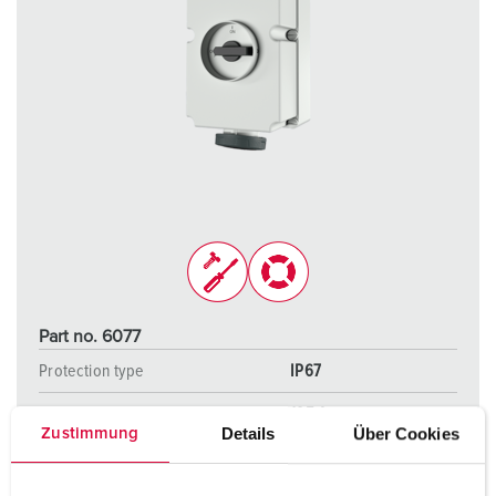
Part no. 6077
Protection type
IP67
Ampere
125 A
Details
Über Cookies
Zustimmung
Poles
5 p