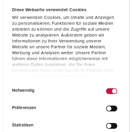
Diese Webseite verwendet Cookies
Wir verwenden Cookies, um Inhalte und Anzeigen
zu personalisieren, Funktionen für soziale Medien
anbieten zu können und die Zugriffe auf unsere
Website zu analysieren. Außerdem geben wir
Informationen zu Ihrer Verwendung unserer
Website an unsere Partner für soziale Medien,
Werbung und Analysen weiter. Unsere Partner
führen diese Informationen möglicherweise mit
weiteren Daten zusammen, die Sie ihnen
bereitgestellt haben oder die sie im Rahmen Ihrer
Nutzung der Dienste gesammelt haben.
E
Datenschutzerklärung
Impressum
Part no. 75324
Notwendig
i
Protection type
IP67
n
w
Präferenzen
Ampere
250 A
i
l
Poles
5 p
Statistiken
l