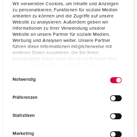
Wir verwenden Cookies, um Inhalte und Anzeigen
zu personalisieren, Funktionen für soziale Medien
anbieten zu können und die Zugriffe auf unsere
Website zu analysieren. Außerdem geben wir
Informationen zu Ihrer Verwendung unserer
Website an unsere Partner für soziale Medien,
Werbung und Analysen weiter. Unsere Partner
führen diese Informationen möglicherweise mit
weiteren Daten zusammen, die Sie ihnen
bereitgestellt haben oder die sie im Rahmen Ihrer
Nutzung der Dienste gesammelt haben.
E
Datenschutzerklärung
Impressum
Part no. 75389
Notwendig
i
Protection type
IP67
n
w
Präferenzen
Ampere
400 A
i
l
Poles
4 p
Statistiken
l
Voltage
400 V
i
g
Marketing
Connection technology
Screw terminals