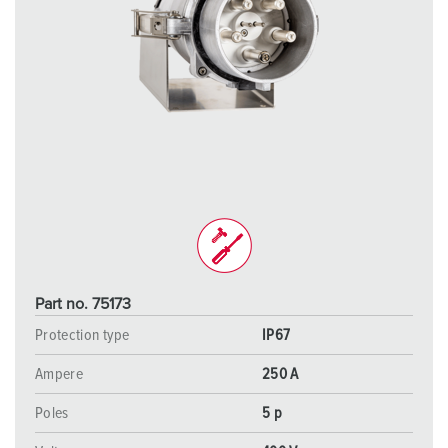
Part no. 75173
Protection type
IP67
Ampere
250 A
Poles
5 p