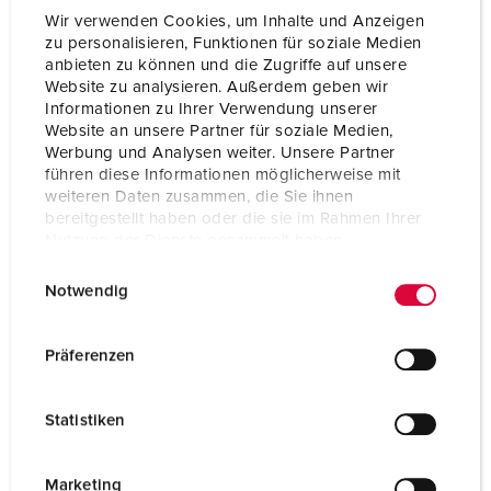
SCHUKO® 16 A, 230 V
1
Wir verwenden Cookies, um Inhalte und Anzeigen
zu personalisieren, Funktionen für soziale Medien
Data port sockets
1 RJ45 double data port
anbieten zu können und die Zugriffe auf unsere
cat.6, 8/8
Website zu analysieren. Außerdem geben wir
Informationen zu Ihrer Verwendung unserer
Website an unsere Partner für soziale Medien,
TO THE PRODUCT
Werbung und Analysen weiter. Unsere Partner
führen diese Informationen möglicherweise mit
weiteren Daten zusammen, die Sie ihnen
bereitgestellt haben oder die sie im Rahmen Ihrer
Nutzung der Dienste gesammelt haben.
E
Datenschutzerklärung
Impressum
Notwendig
i
n
w
Präferenzen
i
l
Statistiken
l
i
g
Marketing