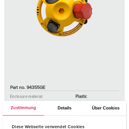
Part no. 94355GE
Enclosure material
Plastic
Protection type
IP20
Details
Über Cookies
Zustimmung
CEE 16 A, 5 p, 400 V
1
Diese Webseite verwendet Cookies