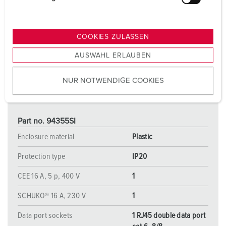
u
n
g
COOKIES ZULASSEN
s
AUSWAHL ERLAUBEN
a
u
NUR NOTWENDIGE COOKIES
s
w
a
h
Part no. 94355SI
l
Enclosure material
Plastic
Protection type
IP20
CEE 16 A, 5 p, 400 V
1
SCHUKO® 16 A, 230 V
1
Data port sockets
1 RJ45 double data port