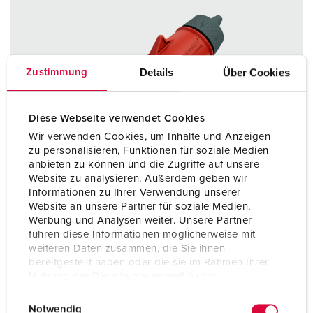
Details
Über Cookies
Zustimmung
Diese Webseite verwendet Cookies
Wir verwenden Cookies, um Inhalte und Anzeigen
zu personalisieren, Funktionen für soziale Medien
anbieten zu können und die Zugriffe auf unsere
Website zu analysieren. Außerdem geben wir
Informationen zu Ihrer Verwendung unserer
Website an unsere Partner für soziale Medien,
Werbung und Analysen weiter. Unsere Partner
führen diese Informationen möglicherweise mit
weiteren Daten zusammen, die Sie ihnen
bereitgestellt haben oder die sie im Rahmen Ihrer
Part no. 14363
Nutzung der Dienste gesammelt haben.
Protection type
IP54
E
Datenschutzerklärung
Impressum
Notwendig