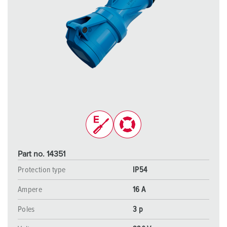
Part no. 14351
Protection type
IP54
Ampere
16 A
Poles
3 p