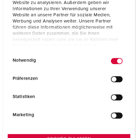
Website zu analysieren. Außerdem geben wir
Informationen zu Ihrer Verwendung unserer
Website an unsere Partner für soziale Medien,
Werbung und Analysen weiter. Unsere Partner
führen diese Informationen möglicherweise mit
weiteren Daten zusammen, die Sie ihnen
bereitgestellt haben oder die sie im Rahmen Ihrer
Nutzung der Dienste gesammelt haben.
E
Datenschutzerklärung
Impressum
Notwendig
i
n
w
Präferenzen
i
l
Part no. 75280
Statistiken
l
for plug and inlet
i
g
Marketing
TO THE PRODUCT
u
n
g