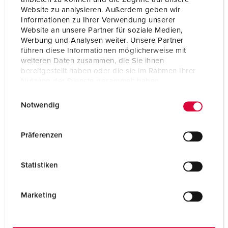
Website zu analysieren. Außerdem geben wir
Informationen zu Ihrer Verwendung unserer
Website an unsere Partner für soziale Medien,
Werbung und Analysen weiter. Unsere Partner
führen diese Informationen möglicherweise mit
weiteren Daten zusammen, die Sie ihnen
bereitgestellt haben oder die sie im Rahmen Ihrer
Nutzung der Dienste gesammelt haben.
E
Datenschutzerklärung
Impressum
Notwendig
i
n
w
Präferenzen
i
Part no. 41000
l
Statistiken
for various wall mounted und panel mounted
l
receptacles 16A and 32A
i
g
Marketing
TO THE PRODUCT
u
n