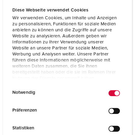
Diese Webseite verwendet Cookies
Wir verwenden Cookies, um Inhalte und Anzeigen
zu personalisieren, Funktionen für soziale Medien
anbieten zu können und die Zugriffe auf unsere
Website zu analysieren. Außerdem geben wir
Informationen zu Ihrer Verwendung unserer
Website an unsere Partner für soziale Medien,
Werbung und Analysen weiter. Unsere Partner
führen diese Informationen möglicherweise mit
weiteren Daten zusammen, die Sie ihnen
bereitgestellt haben oder die sie im Rahmen Ihrer
Nutzung der Dienste gesammelt haben.
E
Datenschutzerklärung
Impressum
Part no. 2989
Notwendig
i
Protection type
IP67
n
w
Präferenzen
Ampere
125 A
i
l
Poles
5 p
Statistiken
l