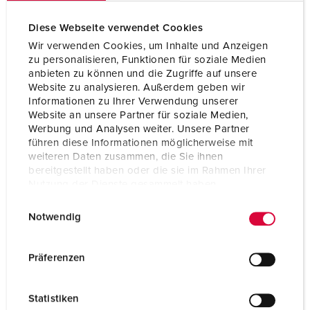
Voltage
600 - 690 V
Diese Webseite verwendet Cookies
Connection technology
Screw terminals
Wir verwenden Cookies, um Inhalte und Anzeigen
Contact
highly heat resistant
zu personalisieren, Funktionen für soziale Medien
contact carrier
anbieten zu können und die Zugriffe auf unsere
Website zu analysieren. Außerdem geben wir
Contact
X-CONTACT
Informationen zu Ihrer Verwendung unserer
Website an unsere Partner für soziale Medien,
Werbung und Analysen weiter. Unsere Partner
führen diese Informationen möglicherweise mit
TO THE PRODUCT
weiteren Daten zusammen, die Sie ihnen
bereitgestellt haben oder die sie im Rahmen Ihrer
Nutzung der Dienste gesammelt haben.
E
Datenschutzerklärung
Impressum
Notwendig
i
n
w
Präferenzen
i
l
Statistiken
l