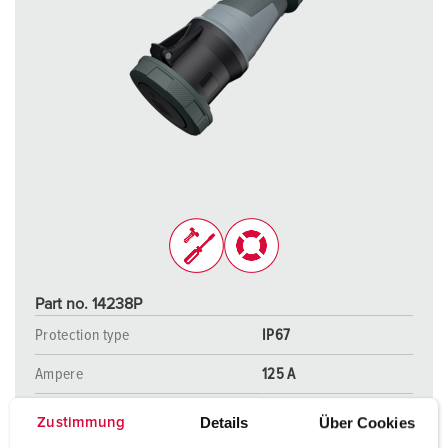
Part no. 14238P
Protection type
IP67
Ampere
125 A
Poles
4 p
Details
Über Cookies
Zustimmung