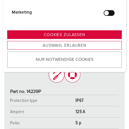
i
g
Marketing
u
n
g
COOKIES ZULASSEN
s
AUSWAHL ERLAUBEN
a
u
NUR NOTWENDIGE COOKIES
s
w
a
h
l
Part no. 14239P
Protection type
IP67
Ampere
125 A
Poles
5 p