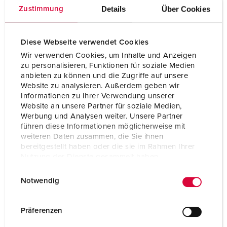
Details
Über Cookies
Zustimmung
Diese Webseite verwendet Cookies
Wir verwenden Cookies, um Inhalte und Anzeigen
zu personalisieren, Funktionen für soziale Medien
anbieten zu können und die Zugriffe auf unsere
Website zu analysieren. Außerdem geben wir
Informationen zu Ihrer Verwendung unserer
Website an unsere Partner für soziale Medien,
Werbung und Analysen weiter. Unsere Partner
führen diese Informationen möglicherweise mit
weiteren Daten zusammen, die Sie ihnen
bereitgestellt haben oder die sie im Rahmen Ihrer
Part no. 23432
Nutzung der Dienste gesammelt haben.
Protection type
IP67
E
Datenschutzerklärung
Impressum
Notwendig
i
Ampere
125 A
n
w
Poles
5 p
Präferenzen
i