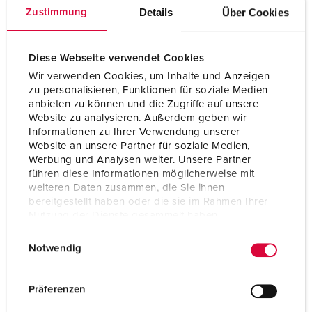
Details
Über Cookies
Zustimmung
Diese Webseite verwendet Cookies
Wir verwenden Cookies, um Inhalte und Anzeigen
zu personalisieren, Funktionen für soziale Medien
anbieten zu können und die Zugriffe auf unsere
Website zu analysieren. Außerdem geben wir
Informationen zu Ihrer Verwendung unserer
Website an unsere Partner für soziale Medien,
Werbung und Analysen weiter. Unsere Partner
führen diese Informationen möglicherweise mit
weiteren Daten zusammen, die Sie ihnen
bereitgestellt haben oder die sie im Rahmen Ihrer
Part no. 5704403G
Nutzung der Dienste gesammelt haben.
Protection type
IP67 / IP69
E
Datenschutzerklärung
Impressum
Notwendig
i
Ampere
32 A
n
w
Poles
4 p
Präferenzen
i