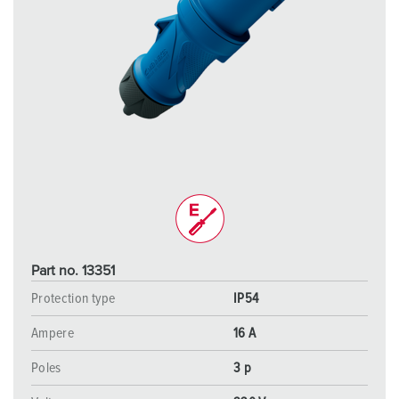
Part no. 13351
Protection type
IP54
Ampere
16 A
Poles
3 p