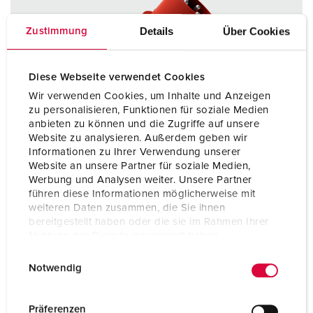
Details
Über Cookies
Zustimmung
Diese Webseite verwendet Cookies
Wir verwenden Cookies, um Inhalte und Anzeigen
zu personalisieren, Funktionen für soziale Medien
anbieten zu können und die Zugriffe auf unsere
Website zu analysieren. Außerdem geben wir
Informationen zu Ihrer Verwendung unserer
Website an unsere Partner für soziale Medien,
Werbung und Analysen weiter. Unsere Partner
führen diese Informationen möglicherweise mit
weiteren Daten zusammen, die Sie ihnen
bereitgestellt haben oder die sie im Rahmen Ihrer
Nutzung der Dienste gesammelt haben.
Part no. 13363
E
Datenschutzerklärung
Impressum
Protection type
IP54
Notwendig
i
Ampere
16 A
n
w
Präferenzen