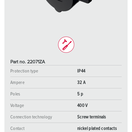
Part no. 22071ZA
Protection type
IP44
Ampere
32 A
Poles
5 p
Voltage
400 V
Connection technology
Screw terminals
Contact
nickel plated contacts