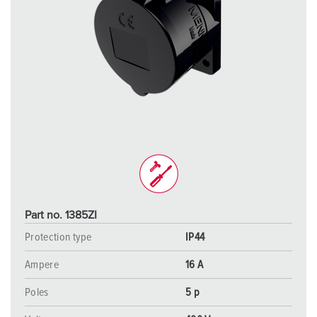
Part no. 1385ZI
Protection type
IP44
Ampere
16 A
Poles
5 p