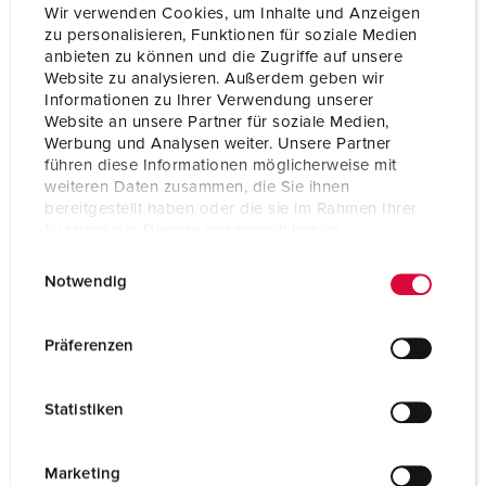
Wir verwenden Cookies, um Inhalte und Anzeigen
zu personalisieren, Funktionen für soziale Medien
anbieten zu können und die Zugriffe auf unsere
Website zu analysieren. Außerdem geben wir
Informationen zu Ihrer Verwendung unserer
Website an unsere Partner für soziale Medien,
Werbung und Analysen weiter. Unsere Partner
führen diese Informationen möglicherweise mit
weiteren Daten zusammen, die Sie ihnen
bereitgestellt haben oder die sie im Rahmen Ihrer
Nutzung der Dienste gesammelt haben.
E
Datenschutzerklärung
Impressum
Part no. 1395ZD
Notwendig
i
Protection type
IP44
n
w
Präferenzen
Ampere
32 A
i
l
Poles
3 p
Statistiken
l
Voltage
230 V
i
g
Marketing
Connection technology
Screw terminals