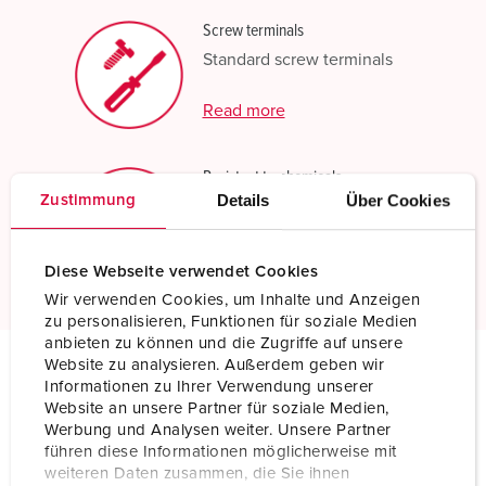
Screw terminals
Standard screw terminals
Read more
Resistant to chemicals
Details
Über Cookies
Zustimmung
Increased chemical resistance
Read more
Diese Webseite verwendet Cookies
Wir verwenden Cookies, um Inhalte und Anzeigen
zu personalisieren, Funktionen für soziale Medien
anbieten zu können und die Zugriffe auf unsere
Website zu analysieren. Außerdem geben wir
Informationen zu Ihrer Verwendung unserer
Technical specifications
Website an unsere Partner für soziale Medien,
Wall mounted receptacle 9591
Werbung und Analysen weiter. Unsere Partner
führen diese Informationen möglicherweise mit
Ampere
32 A
weiteren Daten zusammen, die Sie ihnen