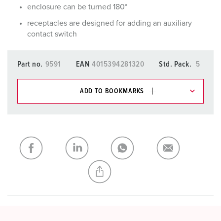
enclosure can be turned 180°
receptacles are designed for adding an auxiliary
contact switch
Part no.
9591
EAN
4015394281320
Std. Pack.
5
ADD TO BOOKMARKS
You can manage our products in various lists in the
shopping list / shopping basket area.
My list
(0)
ADD
CREATE A NEW LIST