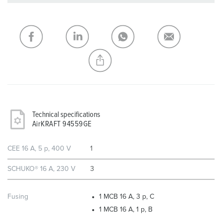
You can manage our products in various lists in the
shopping list / shopping basket area.
My list
(0)
ADD
CREATE A NEW LIST
Technical specifications
AirKRAFT 94559GE
CEE 16 A, 5 p, 400 V
1
SCHUKO® 16 A, 230 V
3
Fusing
1 MCB 16 A, 3 p, C
1 MCB 16 A, 1 p, B