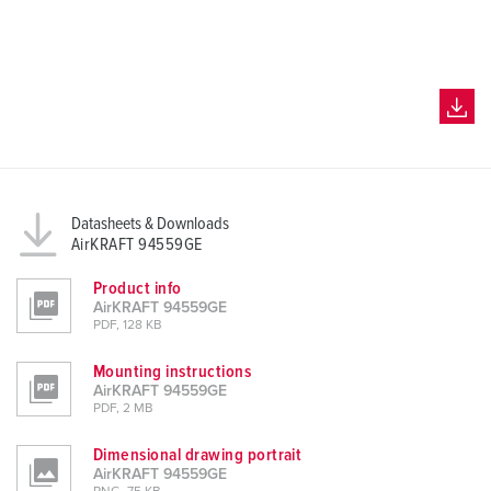
a
h
l
Datasheets & Downloads
AirKRAFT 94559GE
Product info
AirKRAFT 94559GE
PDF, 128 KB
Mounting instructions
AirKRAFT 94559GE
PDF, 2 MB
Dimensional drawing portrait
AirKRAFT 94559GE