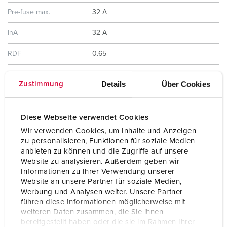
Pre-fuse max.
32 A
InA
32 A
RDF
0.65
Connection/feeder
3 m H07RN-F5G4 with CEE-plug 32
Details
Über Cookies
Zustimmung
cable
A, 5 p, 400 V
Protection type
IP44
Diese Webseite verwendet Cookies
Wir verwenden Cookies, um Inhalte und Anzeigen
Enclosure material
Plastic
zu personalisieren, Funktionen für soziale Medien
anbieten zu können und die Zugriffe auf unsere
Weight
3720 g
Website zu analysieren. Außerdem geben wir
Informationen zu Ihrer Verwendung unserer
Certifications
EAC
Website an unsere Partner für soziale Medien,
Werbung und Analysen weiter. Unsere Partner
Storage receptacle
B
führen diese Informationen möglicherweise mit
combination
weiteren Daten zusammen, die Sie ihnen
bereitgestellt haben oder die sie im Rahmen Ihrer