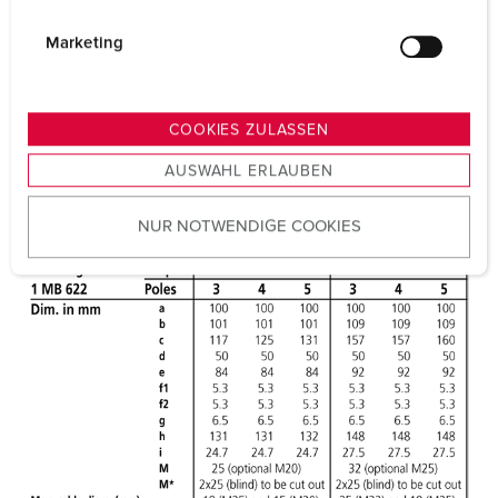
i
g
Marketing
u
n
g
COOKIES ZULASSEN
s
AUSWAHL ERLAUBEN
a
u
NUR NOTWENDIGE COOKIES
s
w
a
h
l