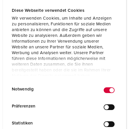
Voltage
230 V
Diese Webseite verwendet Cookies
Clock position
9 h
Wir verwenden Cookies, um Inhalte und Anzeigen
zu personalisieren, Funktionen für soziale Medien
Hertz
50-60 Hz
anbieten zu können und die Zugriffe auf unsere
Website zu analysieren. Außerdem geben wir
Connection
Screw terminals
technology
Informationen zu Ihrer Verwendung unserer
Website an unsere Partner für soziale Medien,
Contact
standard
Werbung und Analysen weiter. Unsere Partner
führen diese Informationen möglicherweise mit
weiteren Daten zusammen, die Sie ihnen
Protection type
IP67
bereitgestellt haben oder die sie im Rahmen Ihrer
Nutzung der Dienste gesammelt haben.
Enclosure material
Plastic, high resistance to chemicals /
AMELAN
E
Datenschutzerklärung
Impressum
Notwendig
i
Weight
529 g
n
Certifications
EAC
w
Präferenzen
CQC
i
l
Statistiken
l