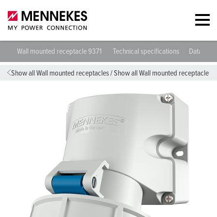
Wall mounted receptacle 9371
Technical specifications
Datashee
Show all Wall mounted receptacles
/
Show all Wall mounted receptacle