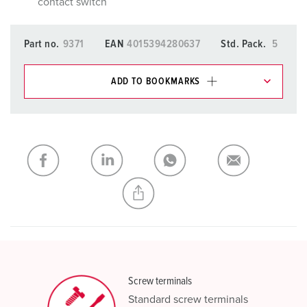
contact switch
Part no.
9371
EAN
4015394280637
Std. Pack.
5
ADD TO BOOKMARKS
You can manage our products in various lists in the
shopping list / shopping basket area.
My list
(0)
ADD
CREATE A NEW LIST
Screw terminals
Standard screw terminals