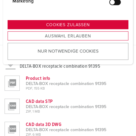
g
Marketing
u
n
g
COOKIES ZULASSEN
s
AUSWAHL ERLAUBEN
a
u
NUR NOTWENDIGE COOKIES
s
w
Datasheets & Downloads
a
DELTA-BOX receptacle combination 91395
h
Product info
l
DELTA-BOX receptacle combination 91395
PDF, 155 KB
CAD data STP
DELTA-BOX receptacle combination 91395
ZIP, 1 MB
CAD data 3D DWG
DELTA-BOX receptacle combination 91395
ZIP, 6 MB