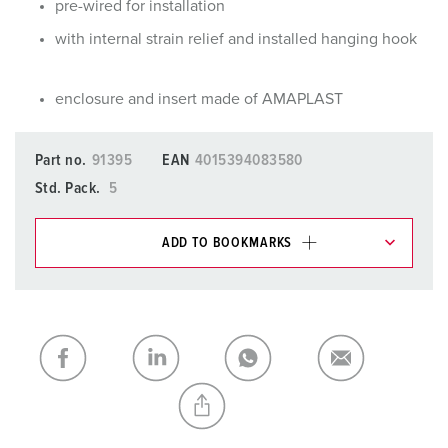
pre-wired for installation
with internal strain relief and installed hanging hook
enclosure and insert made of AMAPLAST
Part no.
91395
EAN
4015394083580
Std. Pack.
5
ADD TO BOOKMARKS
You can manage our products in various lists in the
shopping list / shopping basket area.
My list
(0)
ADD
CREATE A NEW LIST