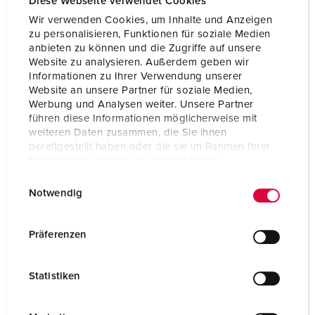
Diese Webseite verwendet Cookies
Wir verwenden Cookies, um Inhalte und Anzeigen
zu personalisieren, Funktionen für soziale Medien
anbieten zu können und die Zugriffe auf unsere
Website zu analysieren. Außerdem geben wir
Informationen zu Ihrer Verwendung unserer
Website an unsere Partner für soziale Medien,
Werbung und Analysen weiter. Unsere Partner
führen diese Informationen möglicherweise mit
weiteren Daten zusammen, die Sie ihnen
bereitgestellt haben oder die sie im Rahmen Ihrer
Nutzung der Dienste gesammelt haben.
E
Datenschutzerklärung
Impressum
Notwendig
i
n
w
Präferenzen
i
l
Statistiken
l
i