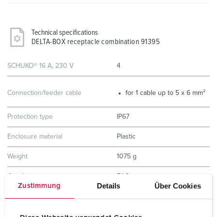
Technical specifications
DELTA-BOX receptacle combination 91395
SCHUKO® 16 A, 230 V
4
Connection/feeder cable
for 1 cable up to 5 x 6 mm²
Protection type
IP67
Enclosure material
Plastic
Weight
1075 g
Certifications
EAC
Details
Über Cookies
Zustimmung
Storage receptacle combination
B