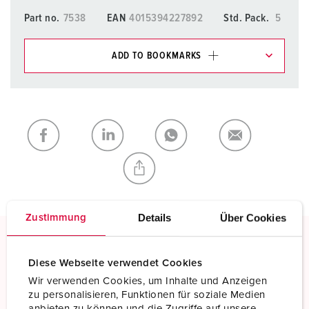
Part no.
7538
EAN
4015394227892
Std. Pack.
5
ADD TO BOOKMARKS
You can manage our products in various lists in the
shopping list / shopping basket area.
My list
(0)
ADD
CREATE A NEW LIST
Details
Über Cookies
Zustimmung
Screw terminals
Diese Webseite verwendet Cookies
Standard screw terminals
Wir verwenden Cookies, um Inhalte und Anzeigen
zu personalisieren, Funktionen für soziale Medien
Read more
anbieten zu können und die Zugriffe auf unsere