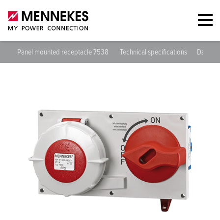
Panel mounted receptacle 7538
Technical specifications
Datashe