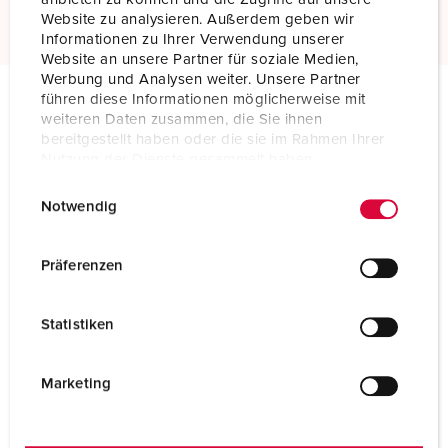
Website zu analysieren. Außerdem geben wir
Informationen zu Ihrer Verwendung unserer
Website an unsere Partner für soziale Medien,
Werbung und Analysen weiter. Unsere Partner
führen diese Informationen möglicherweise mit
weiteren Daten zusammen, die Sie ihnen
Technical specifications
bereitgestellt haben oder die sie im Rahmen Ihrer
Panel mounted receptacle 7538
Nutzung der Dienste gesammelt haben.
E
Datenschutzerklärung
Impressum
Ampere
32 A
Notwendig
i
Poles
4 p
n
w
Präferenzen
Voltage
400-440 V
i
l
Clock position
3 h
Statistiken
l
i
Hertz
50-60 Hz
g
Marketing
Connection technology
Screw terminals
u
n
Contact
standard