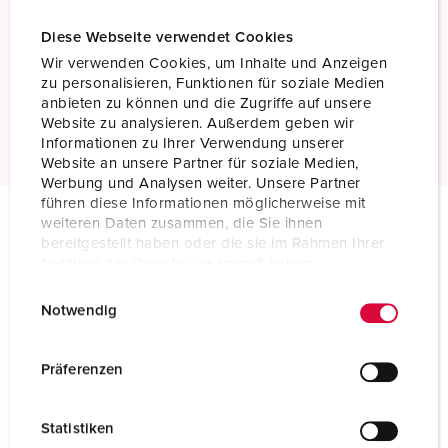
Diese Webseite verwendet Cookies
Screw terminals
Wir verwenden Cookies, um Inhalte und Anzeigen
Standard screw terminals
zu personalisieren, Funktionen für soziale Medien
anbieten zu können und die Zugriffe auf unsere
Read more
Website zu analysieren. Außerdem geben wir
Informationen zu Ihrer Verwendung unserer
Website an unsere Partner für soziale Medien,
Werbung und Analysen weiter. Unsere Partner
führen diese Informationen möglicherweise mit
weiteren Daten zusammen, die Sie ihnen
bereitgestellt haben oder die sie im Rahmen Ihrer
Technical specifications
Nutzung der Dienste gesammelt haben.
Plug 75007
E
Datenschutzerklärung
Impressum
Notwendig
Ampere
400 A
i
n
Poles
4 p
w
Präferenzen
i
Voltage
500 V
l
Statistiken
l
Clock position
7 h