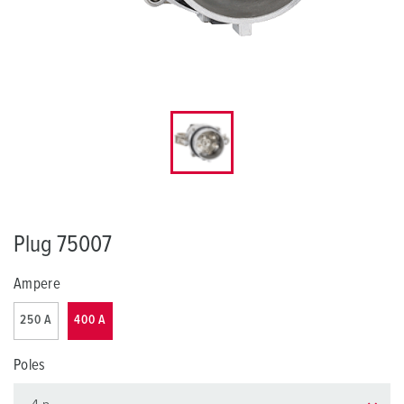
Plug 75007
Ampere
250 A
400 A
Poles