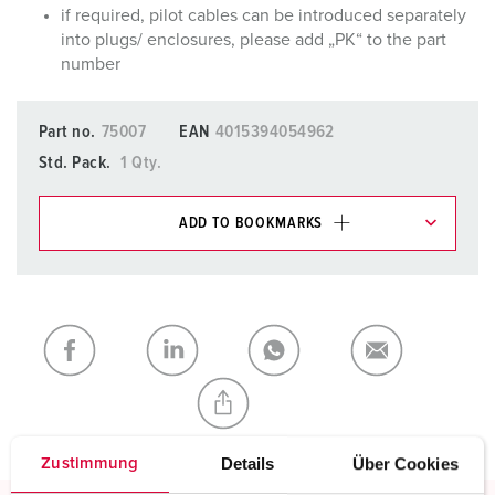
if required, pilot cables can be introduced separately
into plugs/ enclosures, please add „PK“ to the part
number
Part no.
75007
EAN
4015394054962
Std. Pack.
1 Qty.
ADD TO BOOKMARKS
You can manage our products in various lists in the
shopping list / shopping basket area.
My list
(0)
ADD
CREATE A NEW LIST
Details
Über Cookies
Zustimmung