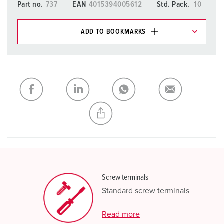
Part no.
737
EAN
4015394005612
Std. Pack.
10
ADD TO BOOKMARKS
You can manage our products in various lists in the
shopping list / shopping basket area.
My list
(0)
ADD
CREATE A NEW LIST
Screw terminals
Standard screw terminals
Read more