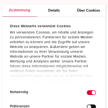
Details
Über Cookies
Zustimmung
Technical specifications
Diese Webseite verwendet Cookies
Panel mounted receptacle 737
Wir verwenden Cookies, um Inhalte und Anzeigen
zu personalisieren, Funktionen für soziale Medien
anbieten zu können und die Zugriffe auf unsere
Ampere
16 A
Website zu analysieren. Außerdem geben wir
Informationen zu Ihrer Verwendung unserer
Poles
7 p
Website an unsere Partner für soziale Medien,
Werbung und Analysen weiter. Unsere Partner
Voltage
230 V
führen diese Informationen möglicherweise mit
weiteren Daten zusammen, die Sie ihnen
Clock position
9 h
bereitgestellt haben oder die sie im Rahmen Ihrer
Nutzung der Dienste gesammelt haben.
Hertz
50-60 Hz
E
Datenschutzerklärung
Impressum
Notwendig
Connection technology
Screw terminals
i
n
Contact
highly heat resistant contact carrier
w
Präferenzen
nickel plated contacts