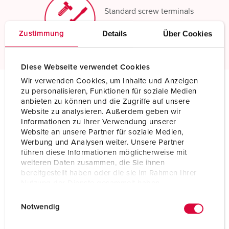
Standard screw terminals
Details
Über Cookies
Zustimmung
Read more
Diese Webseite verwendet Cookies
Wir verwenden Cookies, um Inhalte und Anzeigen
zu personalisieren, Funktionen für soziale Medien
Technical specifications
anbieten zu können und die Zugriffe auf unsere
Wall mounted receptacle DUO 7231
Website zu analysieren. Außerdem geben wir
Informationen zu Ihrer Verwendung unserer
Website an unsere Partner für soziale Medien,
Ampere
16 A
Werbung und Analysen weiter. Unsere Partner
führen diese Informationen möglicherweise mit
Poles
5 p
weiteren Daten zusammen, die Sie ihnen
bereitgestellt haben oder die sie im Rahmen Ihrer
Voltage
400 V
Nutzung der Dienste gesammelt haben.
E
Datenschutzerklärung
Impressum
Clock position
6 h
Notwendig
i
Hertz
50-60 Hz
n