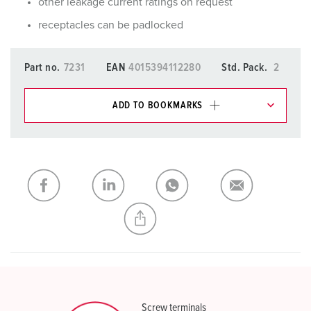
other leakage current ratings on request
receptacles can be padlocked
Part no.
7231
EAN
4015394112280
Std. Pack.
2
ADD TO BOOKMARKS
You can manage our products in various lists in the
shopping list / shopping basket area.
My list
(0)
ADD
CREATE A NEW LIST
Screw terminals