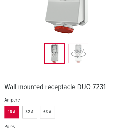
Wall mounted receptacle DUO 7231
Ampere
16 A
32 A
63 A
Poles