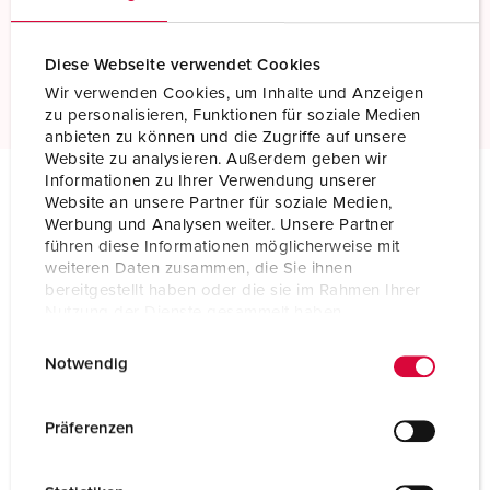
Standard screw terminals
Diese Webseite verwendet Cookies
Read more
Wir verwenden Cookies, um Inhalte und Anzeigen
zu personalisieren, Funktionen für soziale Medien
anbieten zu können und die Zugriffe auf unsere
Website zu analysieren. Außerdem geben wir
Informationen zu Ihrer Verwendung unserer
Website an unsere Partner für soziale Medien,
Technical specifications
Werbung und Analysen weiter. Unsere Partner
Wall mounted receptacle DUO 7226
führen diese Informationen möglicherweise mit
weiteren Daten zusammen, die Sie ihnen
Ampere
32 A
bereitgestellt haben oder die sie im Rahmen Ihrer
Nutzung der Dienste gesammelt haben.
Poles
5 p
E
Datenschutzerklärung
Impressum
Notwendig
i
Voltage
400 V
n
w
Clock position
6 h
Präferenzen
i
Hertz
50-60 Hz
l