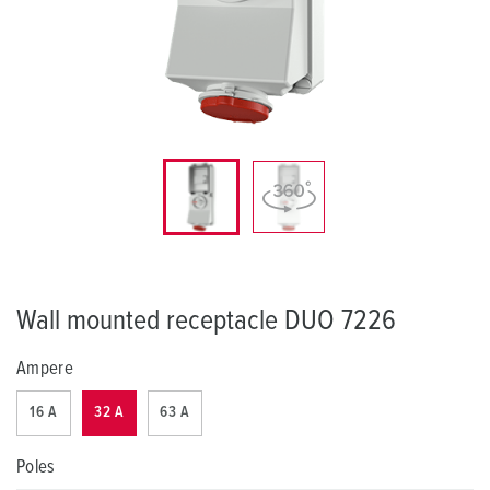
Wall mounted receptacle DUO 7226
Ampere
16 A
32 A
63 A
Poles