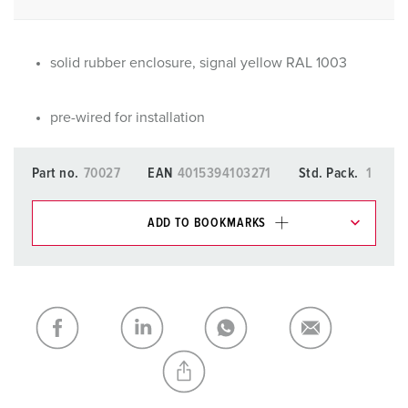
solid rubber enclosure, signal yellow RAL 1003
pre-wired for installation
Part no.
70027
EAN
4015394103271
Std. Pack.
1
ADD TO BOOKMARKS
You can manage our products in various lists in the
shopping list / shopping basket area.
My list
(0)
ADD
CREATE A NEW LIST