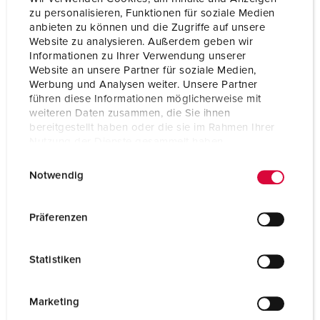
Protection type
IP44
zu personalisieren, Funktionen für soziale Medien
anbieten zu können und die Zugriffe auf unsere
Enclosure material
Solid rubber
Website zu analysieren. Außerdem geben wir
Informationen zu Ihrer Verwendung unserer
Weight
3352 g
Website an unsere Partner für soziale Medien,
Werbung und Analysen weiter. Unsere Partner
Height
445 mm
führen diese Informationen möglicherweise mit
weiteren Daten zusammen, die Sie ihnen
Width
135 mm
bereitgestellt haben oder die sie im Rahmen Ihrer
Nutzung der Dienste gesammelt haben.
Certifications
EAC
E
Datenschutzerklärung
Impressum
Notwendig
Storage receptacle
A
i
combination
n
w
Präferenzen
i
l
Statistiken
l
i
g
Marketing
u