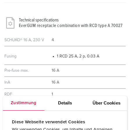
Technical specifications
EverGUM receptacle combination with RCD type A 70027
SCHUKO® 16 A, 230 V
4
Fusing
1 RCD 25 A, 2 p, 0.03 A
Pre-fuse max.
16 A
InA
16 A
RDF
1
Details
Über Cookies
Zustimmung
Connection/feeder
2 m H07RN-F3G1.5 with plug
cable
SCHUKO® 16 A, 230 V
Diese Webseite verwendet Cookies
Wir verwenden Cookies, um Inhalte und Anzeigen