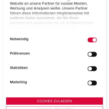
Website an unsere Partner für soziale Medien,
Certifications
EAC
Werbung und Analysen weiter. Unsere Partner
führen diese Informationen möglicherweise mit
Storage receptacle
B
weiteren Daten zusammen, die Sie ihnen
combination
bereitgestellt haben oder die sie im Rahmen Ihrer
Nutzung der Dienste gesammelt haben.
E
Datenschutzerklärung
Impressum
Notwendig
i
n
w
Präferenzen
i
l
Statistiken
l
i
g
Marketing
u
n
g
COOKIES ZULASSEN
s