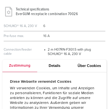
Technical specifications
EverGUM receptacle combination 70026
SCHUKO® 16 A, 230 V
6
Pre-fuse max.
16 A
Connection/feeder
2 m H07RN-F3G1.5 with plug
cable
SCHUKO® 16 A, 230 V
Details
Über Cookies
Zustimmung
Protection type
IP44
Enclosure material
Solid rubber
Diese Webseite verwendet Cookies
Weight
3506 g
Wir verwenden Cookies, um Inhalte und Anzeigen
zu personalisieren, Funktionen für soziale Medien
Height
445 mm
anbieten zu können und die Zugriffe auf unsere
Website zu analysieren. Außerdem geben wir
Width
135 mm
Informationen zu Ihrer Verwendung unserer