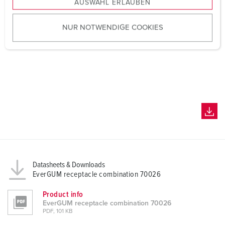
AUSWAHL ERLAUBEN
a
u
NUR NOTWENDIGE COOKIES
s
w
a
h
l
Datasheets & Downloads
EverGUM receptacle combination 70026
Product info
EverGUM receptacle combination 70026
PDF, 101 KB