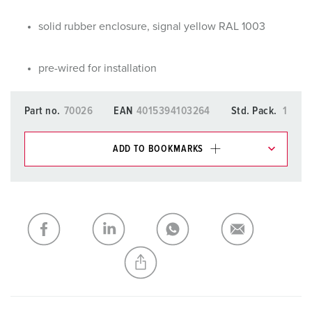
solid rubber enclosure, signal yellow RAL 1003
pre-wired for installation
Part no.
70026
EAN
4015394103264
Std. Pack.
1
ADD TO BOOKMARKS
You can manage our products in various lists in the
shopping list / shopping basket area.
My list
(0)
ADD
CREATE A NEW LIST