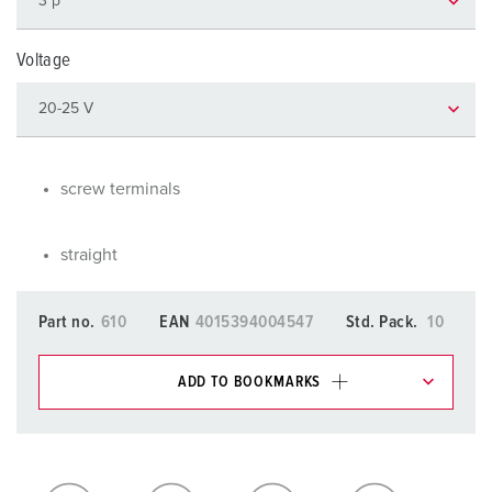
Voltage
screw terminals
straight
Part no.
610
EAN
4015394004547
Std. Pack.
10
ADD TO BOOKMARKS
You can manage our products in various lists in the
shopping list / shopping basket area.
My list
(0)
ADD