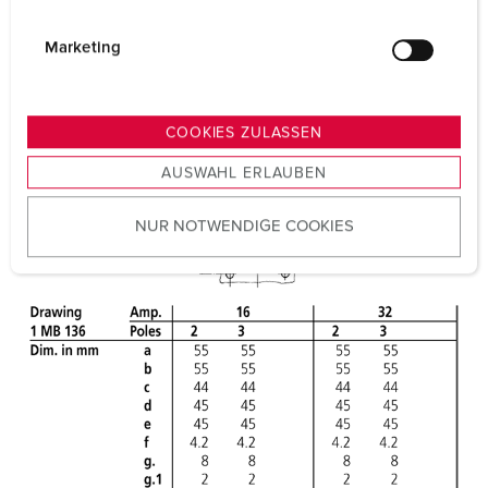
i
g
Marketing
u
n
g
COOKIES ZULASSEN
s
AUSWAHL ERLAUBEN
a
u
NUR NOTWENDIGE COOKIES
s
w
a
h
l