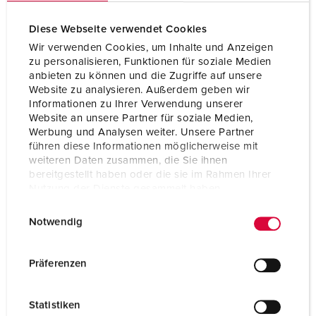
Ampere
16 A
Diese Webseite verwendet Cookies
Poles
3 p
Wir verwenden Cookies, um Inhalte und Anzeigen
zu personalisieren, Funktionen für soziale Medien
Voltage
20-25 V
anbieten zu können und die Zugriffe auf unsere
Website zu analysieren. Außerdem geben wir
Hertz
50-60 Hz
Informationen zu Ihrer Verwendung unserer
Website an unsere Partner für soziale Medien,
Connection technology
Screw terminals
Werbung und Analysen weiter. Unsere Partner
führen diese Informationen möglicherweise mit
Contact
standard
weiteren Daten zusammen, die Sie ihnen
bereitgestellt haben oder die sie im Rahmen Ihrer
Protection type
IP44
Nutzung der Dienste gesammelt haben.
E
Datenschutzerklärung
Impressum
Flange
55x55 mm
Notwendig
i
Fixing hole
45x45 mm
n
w
Präferenzen
Weight
130 g
i
l
Certifications
EAC
Statistiken
l