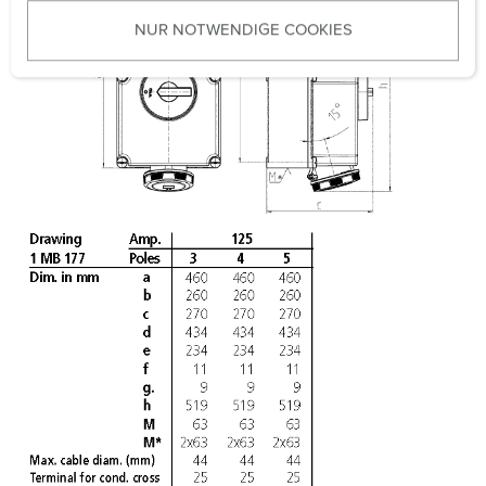
u
NUR NOTWENDIGE COOKIES
s
w
a
h
l