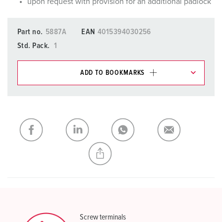
upon request with provision for an additional padlock
Part no.
5887A
EAN
4015394030256
Std. Pack.
1
ADD TO BOOKMARKS
You can manage our products in various lists in the
shopping list / shopping basket area.
My list
(0)
ADD
CREATE A NEW LIST
Screw terminals