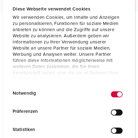
Diese Webseite verwendet Cookies
Wir verwenden Cookies, um Inhalte und Anzeigen
zu personalisieren, Funktionen für soziale Medien
anbieten zu können und die Zugriffe auf unsere
Technical specifications
Wall mounted receptacle 5512
Website zu analysieren. Außerdem geben wir
Informationen zu Ihrer Verwendung unserer
Website an unsere Partner für soziale Medien,
Ampere
16 A
Werbung und Analysen weiter. Unsere Partner
führen diese Informationen möglicherweise mit
Poles
4 p
weiteren Daten zusammen, die Sie ihnen
bereitgestellt haben oder die sie im Rahmen Ihrer
Voltage
500 V
Nutzung der Dienste gesammelt haben.
E
Datenschutzerklärung
Impressum
Clock position
7 h
Notwendig
i
Hertz
50-60 Hz
n
w
Präferenzen
Connection technology
Screw terminals
i
l
Contact
standard
Statistiken
l