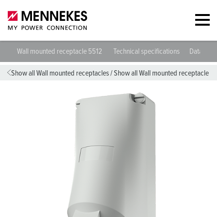
Wall mounted receptacle 5512
Technical specifications
Datashee
Show all Wall mounted receptacles
/
Show all Wall mounted receptacle