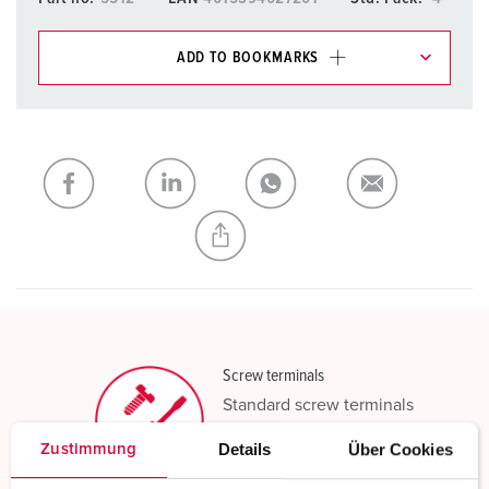
ADD TO BOOKMARKS
You can manage our products in various lists in the
shopping list / shopping basket area.
My list
(0)
ADD
CREATE A NEW LIST
Screw terminals
Standard screw terminals
Details
Über Cookies
Zustimmung
Read more