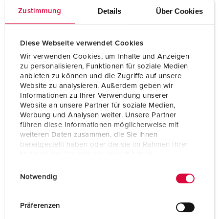
Details
Über Cookies
Zustimmung
Diese Webseite verwendet Cookies
Wir verwenden Cookies, um Inhalte und Anzeigen
Technical specifications
zu personalisieren, Funktionen für soziale Medien
Switch disconnector 52243
anbieten zu können und die Zugriffe auf unsere
Website zu analysieren. Außerdem geben wir
BS Motor rating
AC3/440V = 18,5 kW
Informationen zu Ihrer Verwendung unserer
Website an unsere Partner für soziale Medien,
Weight
1454 g
Werbung und Analysen weiter. Unsere Partner
führen diese Informationen möglicherweise mit
Certifications
EAC
weiteren Daten zusammen, die Sie ihnen
bereitgestellt haben oder die sie im Rahmen Ihrer
Nutzung der Dienste gesammelt haben.
E
Datenschutzerklärung
Impressum
Notwendig
i
n
w
Präferenzen
i