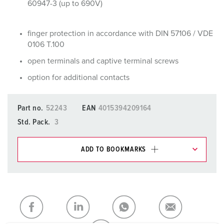
60947-3 (up to 690V)
finger protection in accordance with DIN 57106 / VDE
0106 T.100
open terminals and captive terminal screws
option for additional contacts
Part no.
52243
EAN
4015394209164
Std. Pack.
3
ADD TO BOOKMARKS
You can manage our products in various lists in the
shopping list / shopping basket area.
My list
(0)
ADD
CREATE A NEW LIST