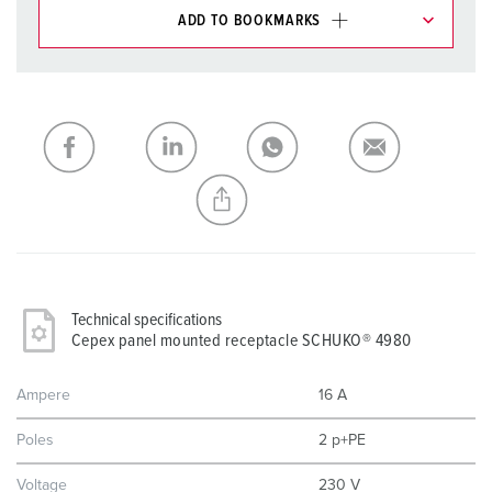
ADD TO BOOKMARKS
You can manage our products in various lists in the
shopping list / shopping basket area.
My list
(0)
ADD
CREATE A NEW LIST
Technical specifications
Cepex panel mounted receptacle SCHUKO® 4980
Ampere
16 A
Poles
2 p+PE
Voltage
230 V