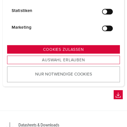
l
Statistiken
l
i
g
Marketing
u
n
g
COOKIES ZULASSEN
s
AUSWAHL ERLAUBEN
a
u
NUR NOTWENDIGE COOKIES
s
w
a
h
l
Datasheets & Downloads