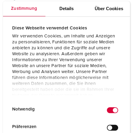
Details
Über Cookies
Zustimmung
Hertz
50-60 Hz
Protection type
IP44
Diese Webseite verwendet Cookies
Shutter
No
Wir verwenden Cookies, um Inhalte und Anzeigen
zu personalisieren, Funktionen für soziale Medien
Weight
139 g
anbieten zu können und die Zugriffe auf unsere
Website zu analysieren. Außerdem geben wir
Certifications
EAC
Informationen zu Ihrer Verwendung unserer
Website an unsere Partner für soziale Medien,
Werbung und Analysen weiter. Unsere Partner
führen diese Informationen möglicherweise mit
weiteren Daten zusammen, die Sie ihnen
bereitgestellt haben oder die sie im Rahmen Ihrer
Nutzung der Dienste gesammelt haben.
E
Datenschutzerklärung
Impressum
Notwendig
i
n
w
Präferenzen
i