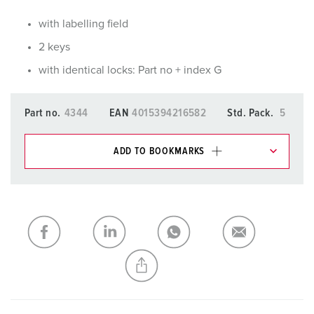
with labelling field
2 keys
with identical locks: Part no + index G
Part no.
4344
EAN
4015394216582
Std. Pack.
5
ADD TO BOOKMARKS
You can manage our products in various lists in the
shopping list / shopping basket area.
My list
(0)
ADD
CREATE A NEW LIST