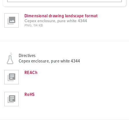
w
PNG, 51 KB
a
h
Dimensional drawing landscape format
Cepex enclosure, pure white 4344
l
PNG, 114 KB
Directives
Cepex enclosure, pure white 4344
REACh
RoHS