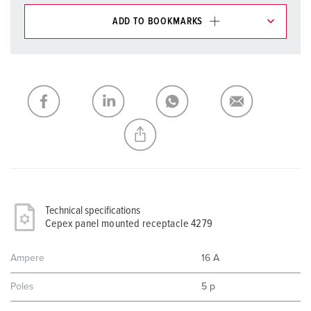
ADD TO BOOKMARKS
You can manage our products in various lists in the
shopping list / shopping basket area.
My list
(0)
ADD
CREATE A NEW LIST
Technical specifications
Cepex panel mounted receptacle 4279
Ampere
16 A
Poles
5 p