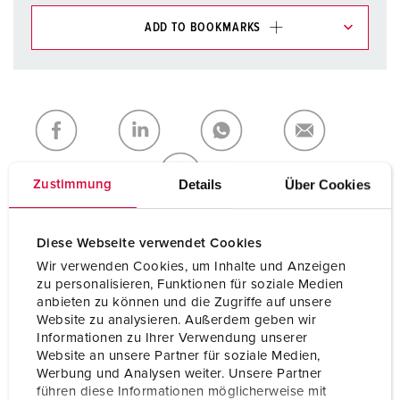
ADD TO BOOKMARKS
You can manage our products in various lists in the
shopping list / shopping basket area.
My list
(0)
ADD
CREATE A NEW LIST
Details
Über Cookies
Zustimmung
Diese Webseite verwendet Cookies
Wir verwenden Cookies, um Inhalte und Anzeigen
Technical specifications
zu personalisieren, Funktionen für soziale Medien
Cepex flush mounted receptacle 4128
anbieten zu können und die Zugriffe auf unsere
Website zu analysieren. Außerdem geben wir
Ampere
32 A
Informationen zu Ihrer Verwendung unserer
Website an unsere Partner für soziale Medien,
Poles
4 p
Werbung und Analysen weiter. Unsere Partner
führen diese Informationen möglicherweise mit