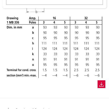
w
a
h
l