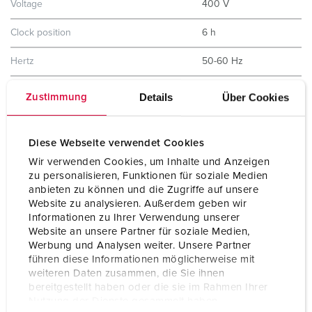
Voltage
400 V
Clock position
6 h
Hertz
50-60 Hz
Protection type
IP44
Details
Über Cookies
Zustimmung
Shutter
No
Diese Webseite verwendet Cookies
Weight
278 g
Wir verwenden Cookies, um Inhalte und Anzeigen
zu personalisieren, Funktionen für soziale Medien
Certifications
EAC
CQC
anbieten zu können und die Zugriffe auf unsere
Website zu analysieren. Außerdem geben wir
Informationen zu Ihrer Verwendung unserer
Website an unsere Partner für soziale Medien,
Werbung und Analysen weiter. Unsere Partner
führen diese Informationen möglicherweise mit
weiteren Daten zusammen, die Sie ihnen
bereitgestellt haben oder die sie im Rahmen Ihrer
Nutzung der Dienste gesammelt haben.