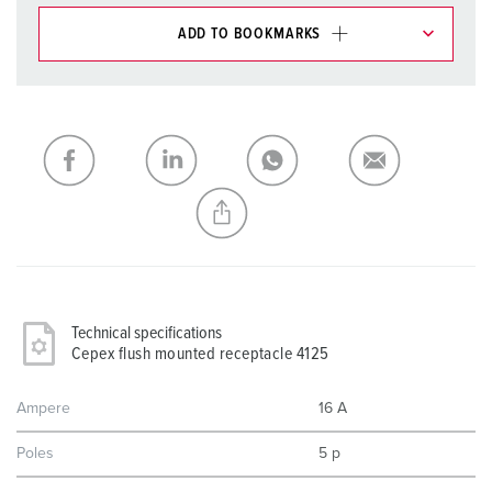
ADD TO BOOKMARKS
You can manage our products in various lists in the
shopping list / shopping basket area.
My list
(0)
ADD
CREATE A NEW LIST
Technical specifications
Cepex flush mounted receptacle 4125
Ampere
16 A
Poles
5 p