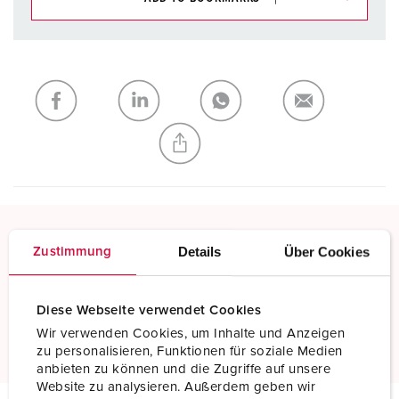
You can manage our products in various lists in the
shopping list / shopping basket area.
My list
(0)
ADD
CREATE A NEW LIST
Details
Über Cookies
Zustimmung
Screw terminals
Standard screw terminals
Diese Webseite verwendet Cookies
Read more
Wir verwenden Cookies, um Inhalte und Anzeigen
zu personalisieren, Funktionen für soziale Medien
anbieten zu können und die Zugriffe auf unsere
Website zu analysieren. Außerdem geben wir