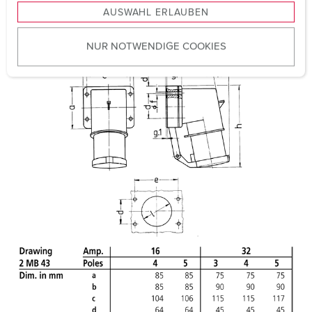
AUSWAHL ERLAUBEN
a
Certifications
EAC
u
CQC
NUR NOTWENDIGE COOKIES
s
w
a
h
l