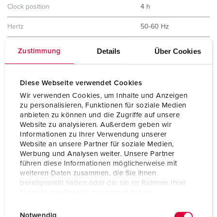
Clock position
4 h
Hertz
50-60 Hz
Protection type
IP44
Details
Über Cookies
Zustimmung
Shutter
No
Diese Webseite verwendet Cookies
Weight
284 g
Wir verwenden Cookies, um Inhalte und Anzeigen
zu personalisieren, Funktionen für soziale Medien
Certifications
EAC
anbieten zu können und die Zugriffe auf unsere
Website zu analysieren. Außerdem geben wir
Informationen zu Ihrer Verwendung unserer
Website an unsere Partner für soziale Medien,
Werbung und Analysen weiter. Unsere Partner
führen diese Informationen möglicherweise mit
weiteren Daten zusammen, die Sie ihnen
bereitgestellt haben oder die sie im Rahmen Ihrer
Nutzung der Dienste gesammelt haben.
E
Datenschutzerklärung
Impressum
Notwendig