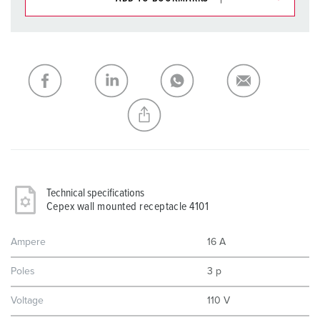
You can manage our products in various lists in the
shopping list / shopping basket area.
My list
(0)
ADD
CREATE A NEW LIST
Technical specifications
Cepex wall mounted receptacle 4101
Ampere
16 A
Poles
3 p
Voltage
110 V