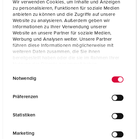
Wir verwenden Cookies, um Inhalte und Anzeigen
zu personalisieren, Funktionen für soziale Medien
Technical specifications
anbieten zu können und die Zugriffe auf unsere
Hinged window 40444
Website zu analysieren. Außerdem geben wir
Informationen zu Ihrer Verwendung unserer
Website an unsere Partner für soziale Medien,
Werbung und Analysen weiter. Unsere Partner
führen diese Informationen möglicherweise mit
weiteren Daten zusammen, die Sie ihnen
bereitgestellt haben oder die sie im Rahmen Ihrer
Nutzung der Dienste gesammelt haben.
E
Datenschutzerklärung
Impressum
Notwendig
i
n
w
Präferenzen
i
l
Statistiken
l
i
g
Marketing