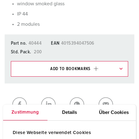
window smoked glass
IP 44
2 modules
Part no.
40444
EAN
4015394047506
Std. Pack.
200
ADD TO BOOKMARKS
You can manage our products in various lists in the
shopping list / shopping basket area.
My list
(0)
ADD
Details
Über Cookies
Zustimmung
CREATE A NEW LIST
Diese Webseite verwendet Cookies