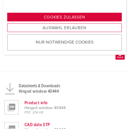
u
n
g
COOKIES ZULASSEN
s
AUSWAHL ERLAUBEN
a
u
NUR NOTWENDIGE COOKIES
s
w
a
h
l
Datasheets & Downloads
Hinged window 40444
Product info
Hinged window 40444
PDF, 206 KB
CAD data STP