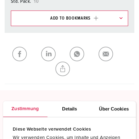
Std. Pack.
10
ADD TO BOOKMARKS
You can manage our products in various lists in the
shopping list / shopping basket area.
My list
(0)
ADD
CREATE A NEW LIST
Screw terminals
Details
Über Cookies
Zustimmung
Standard screw terminals
Diese Webseite verwendet Cookies
Read more
Wir verwenden Cookies, um Inhalte und Anzeigen