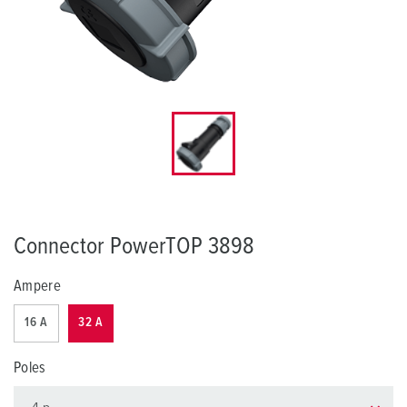
Connector PowerTOP 3898
Ampere
16 A
32 A
Poles