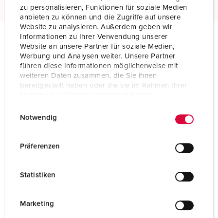
zu personalisieren, Funktionen für soziale Medien
anbieten zu können und die Zugriffe auf unsere
Website zu analysieren. Außerdem geben wir
Informationen zu Ihrer Verwendung unserer
Website an unsere Partner für soziale Medien,
Technical specifications
Werbung und Analysen weiter. Unsere Partner
Connector PowerTOP 3898
führen diese Informationen möglicherweise mit
weiteren Daten zusammen, die Sie ihnen
Ampere
32 A
bereitgestellt haben oder die sie im Rahmen Ihrer
Nutzung der Dienste gesammelt haben.
Poles
4 p
E
Datenschutzerklärung
Impressum
Notwendig
i
Voltage
500 V
n
Clock position
7 h
w
Präferenzen
i
Hertz
50-60 Hz
l
Statistiken
l
Connection technology
Screw terminals
i
g
Contact
highly heat resistant contact carrier
Marketing
u