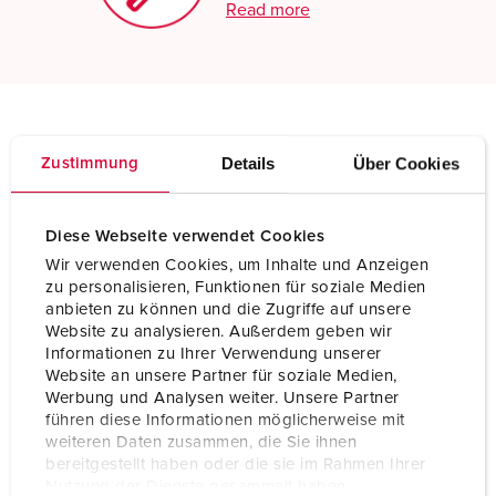
Read more
Technical specifications
Details
Über Cookies
Zustimmung
Plug PowerTOP 3855
Ampere
32 A
Diese Webseite verwendet Cookies
Wir verwenden Cookies, um Inhalte und Anzeigen
Poles
5 p
zu personalisieren, Funktionen für soziale Medien
anbieten zu können und die Zugriffe auf unsere
Voltage
230 V
Website zu analysieren. Außerdem geben wir
Informationen zu Ihrer Verwendung unserer
Clock position
9 h
Website an unsere Partner für soziale Medien,
Werbung und Analysen weiter. Unsere Partner
Hertz
50-60 Hz
führen diese Informationen möglicherweise mit
weiteren Daten zusammen, die Sie ihnen
Connection technology
Screw terminals
bereitgestellt haben oder die sie im Rahmen Ihrer
Nutzung der Dienste gesammelt haben.