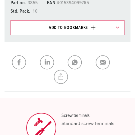
Part no.
3855
EAN
4015394099765
Std. Pack.
10
ADD TO BOOKMARKS
You can manage our products in various lists in the
shopping list / shopping basket area.
My list
(0)
ADD
CREATE A NEW LIST
Screw terminals
Standard screw terminals