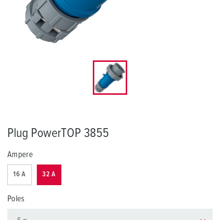
Plug PowerTOP 3855
Ampere
16 A
32 A
Poles