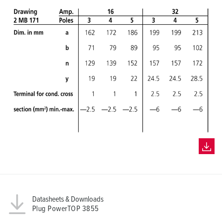
h
l
Datasheets & Downloads
Plug PowerTOP 3855