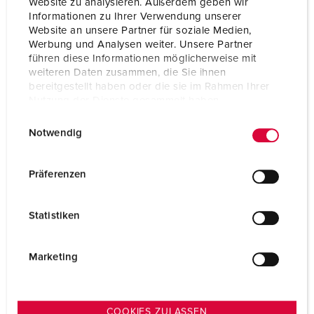
Website zu analysieren. Außerdem geben wir
Contact
highly heat resistant contact carrier
nickel plated contacts
Informationen zu Ihrer Verwendung unserer
Website an unsere Partner für soziale Medien,
Protection type
IP67
Werbung und Analysen weiter. Unsere Partner
führen diese Informationen möglicherweise mit
Weight
272 g
weiteren Daten zusammen, die Sie ihnen
bereitgestellt haben oder die sie im Rahmen Ihrer
Nutzung der Dienste gesammelt haben.
Certifications
VDE
EAC
E
Datenschutzerklärung
Impressum
CQC
Notwendig
i
n
w
Präferenzen
i
l
Statistiken
l
i
g
Marketing
u
n
g
COOKIES ZULASSEN