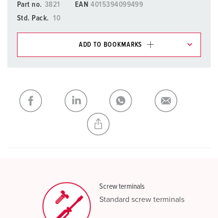
Part no.
3821
EAN
4015394099499
Std. Pack.
10
ADD TO BOOKMARKS
You can manage our products in various lists in the
shopping list / shopping basket area.
My list
(0)
ADD
CREATE A NEW LIST
Screw terminals
Standard screw terminals