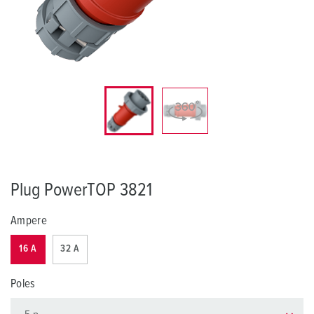
Plug PowerTOP 3821
Ampere
16 A
32 A
Poles