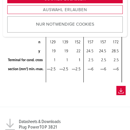
s
AUSWAHL ERLAUBEN
a
u
NUR NOTWENDIGE COOKIES
s
w
a
h
l
Datasheets & Downloads
Plug PowerTOP 3821