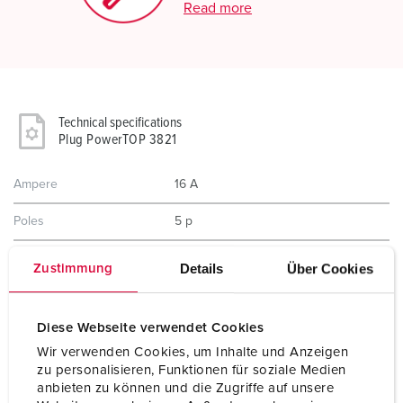
Read more
Technical specifications
Plug PowerTOP 3821
Ampere
16 A
Poles
5 p
Voltage
400 V
Details
Über Cookies
Zustimmung
Clock position
6 h
Diese Webseite verwendet Cookies
Hertz
50-60 Hz
Wir verwenden Cookies, um Inhalte und Anzeigen
Connection technology
Screw terminals
zu personalisieren, Funktionen für soziale Medien
anbieten zu können und die Zugriffe auf unsere