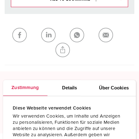
You can manage our products in various lists in the
shopping list / shopping basket area.
My list
(0)
ADD
CREATE A NEW LIST
Details
Über Cookies
Zustimmung
Screw terminals
Standard screw terminals
Diese Webseite verwendet Cookies
Read more
Wir verwenden Cookies, um Inhalte und Anzeigen
zu personalisieren, Funktionen für soziale Medien
anbieten zu können und die Zugriffe auf unsere
Website zu analysieren. Außerdem geben wir