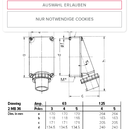
AUSWAHL ERLAUBEN
a
Certifications
EAC
u
CQC
NUR NOTWENDIGE COOKIES
s
w
a
h
l