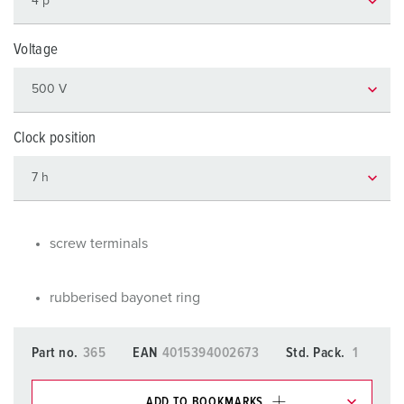
Voltage
Clock position
screw terminals
rubberised bayonet ring
Part no.
365
EAN
4015394002673
Std. Pack.
1
ADD TO BOOKMARKS