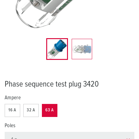
Phase sequence test plug 3420
Ampere
16 A
32 A
63 A
Poles