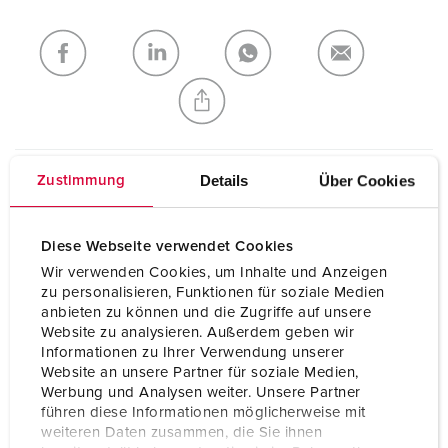
My list
(0)
ADD
CREATE A NEW LIST
Details
Über Cookies
Zustimmung
Technical specifications
Phase sequence test plug 3420
Diese Webseite verwendet Cookies
Wir verwenden Cookies, um Inhalte und Anzeigen
Ampere
63 A
zu personalisieren, Funktionen für soziale Medien
anbieten zu können und die Zugriffe auf unsere
Poles
4 p
Website zu analysieren. Außerdem geben wir
Informationen zu Ihrer Verwendung unserer
Voltage
230 V
Website an unsere Partner für soziale Medien,
Werbung und Analysen weiter. Unsere Partner
Clock position
9 h
führen diese Informationen möglicherweise mit
weiteren Daten zusammen, die Sie ihnen
Hertz
50-60 Hz