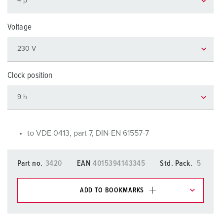
Voltage
Clock position
to VDE 0413, part 7, DIN-EN 61557-7
Part no.
3420
EAN
4015394143345
Std. Pack.
5
ADD TO BOOKMARKS
You can manage our products in various lists in the
shopping list / shopping basket area.