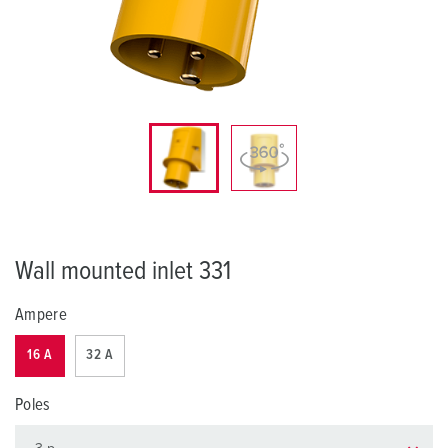
Wall mounted inlet 331
Ampere
16 A
32 A
Poles