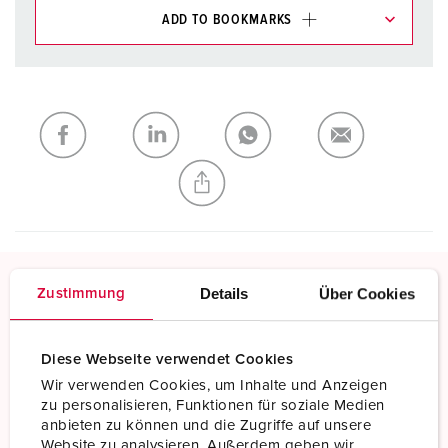
ADD TO BOOKMARKS
You can manage our products in various lists in the
shopping list / shopping basket area.
My list
(0)
ADD
CREATE A NEW LIST
Details
Über Cookies
Zustimmung
Screw terminals
Standard screw terminals
Diese Webseite verwendet Cookies
Read more
Wir verwenden Cookies, um Inhalte und Anzeigen
zu personalisieren, Funktionen für soziale Medien
anbieten zu können und die Zugriffe auf unsere
Website zu analysieren. Außerdem geben wir