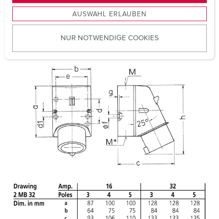
s
Weight
148 g
AUSWAHL ERLAUBEN
a
Certifications
EAC
u
CQC
NUR NOTWENDIGE COOKIES
s
w
a
h
l