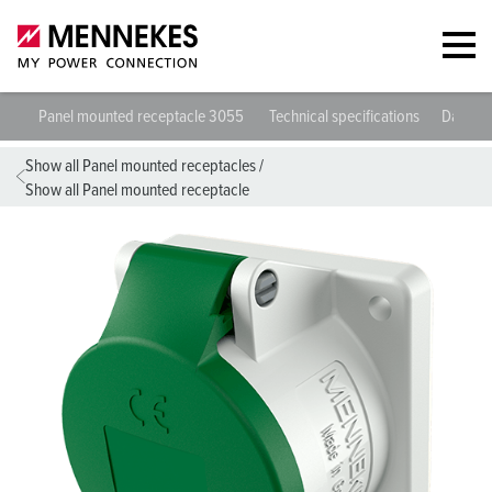
Panel mounted receptacle 3055
Technical specifications
Datashe
Show all Panel mounted receptacles
/
Show all Panel mounted receptacle