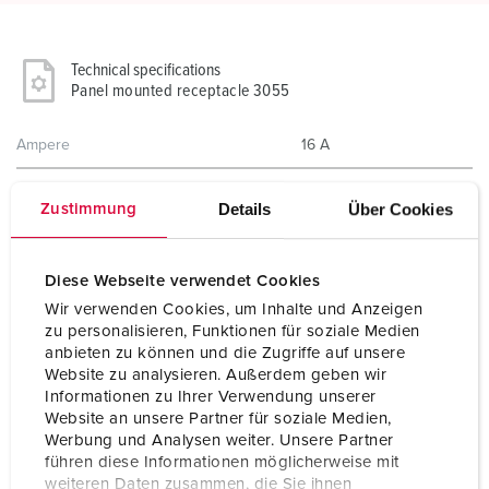
Technical specifications
Panel mounted receptacle 3055
Ampere
16 A
Poles
3 p
Details
Über Cookies
Zustimmung
Voltage
50-500 V
Clock position
2 h
Diese Webseite verwendet Cookies
Wir verwenden Cookies, um Inhalte und Anzeigen
Hertz
300-500 Hz
zu personalisieren, Funktionen für soziale Medien
anbieten zu können und die Zugriffe auf unsere
Connection technology
Screw terminals
Website zu analysieren. Außerdem geben wir
Informationen zu Ihrer Verwendung unserer
Contact
standard
Website an unsere Partner für soziale Medien,
Werbung und Analysen weiter. Unsere Partner
Protection type
IP44
führen diese Informationen möglicherweise mit
weiteren Daten zusammen, die Sie ihnen