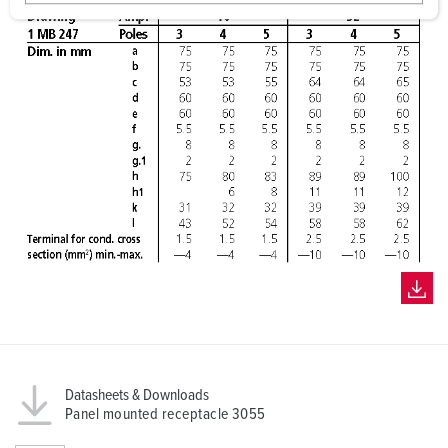
w
a
h
l
Datasheets & Downloads
Panel mounted receptacle 3055