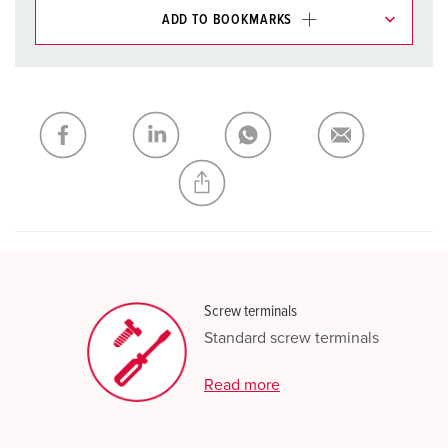
ADD TO BOOKMARKS
You can manage our products in various lists in the
shopping list / shopping basket area.
My list
(0)
ADD
CREATE A NEW LIST
Screw terminals
Standard screw terminals
Read more