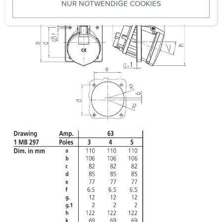
NUR NOTWENDIGE COOKIES
s
w
a
h
l