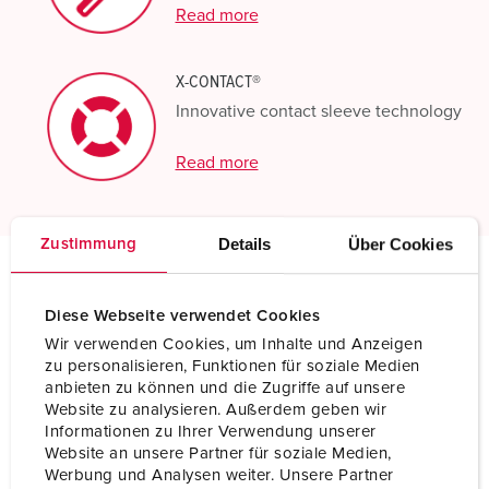
Read more
X-CONTACT®
Innovative contact sleeve technology
Read more
Details
Über Cookies
Zustimmung
Technical specifications
Diese Webseite verwendet Cookies
Panel mounted receptacle 2761P
Wir verwenden Cookies, um Inhalte und Anzeigen
zu personalisieren, Funktionen für soziale Medien
Ampere
63 A
anbieten zu können und die Zugriffe auf unsere
Website zu analysieren. Außerdem geben wir
Poles
5 p
Informationen zu Ihrer Verwendung unserer
Website an unsere Partner für soziale Medien,
Voltage
600-690 V
Werbung und Analysen weiter. Unsere Partner