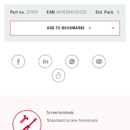
Part no.
2761P
EAN
4015394193722
Std. Pack.
5
ADD TO BOOKMARKS
You can manage our products in various lists in the
shopping list / shopping basket area.
My list
(0)
ADD
CREATE A NEW LIST
Screw terminals
Standard screw terminals