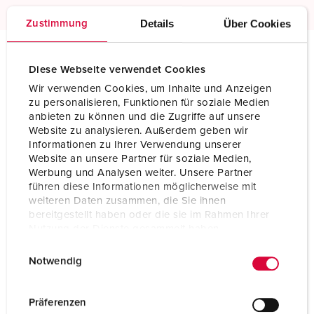
Details
Über Cookies
Zustimmung
Diese Webseite verwendet Cookies
Technical specifications
Wall mounted receptacle 27001
Wir verwenden Cookies, um Inhalte und Anzeigen
zu personalisieren, Funktionen für soziale Medien
anbieten zu können und die Zugriffe auf unsere
Ampere
16 A
Website zu analysieren. Außerdem geben wir
Informationen zu Ihrer Verwendung unserer
Poles
3 p
Website an unsere Partner für soziale Medien,
Werbung und Analysen weiter. Unsere Partner
Voltage
230 V
führen diese Informationen möglicherweise mit
weiteren Daten zusammen, die Sie ihnen
Clock position
6 h
bereitgestellt haben oder die sie im Rahmen Ihrer
Nutzung der Dienste gesammelt haben.
Hertz
50-60 Hz
E
Datenschutzerklärung
Impressum
Notwendig
Connection technology
Screw terminals
i
n
Contact
standard
w
Präferenzen