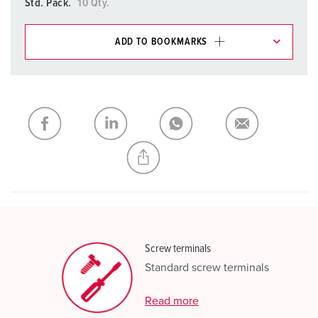
Std. Pack.
10 Qty.
ADD TO BOOKMARKS
You can manage our products in various lists in the
shopping list / shopping basket area.
My list
(0)
ADD
CREATE A NEW LIST
Screw terminals
Standard screw terminals
Read more