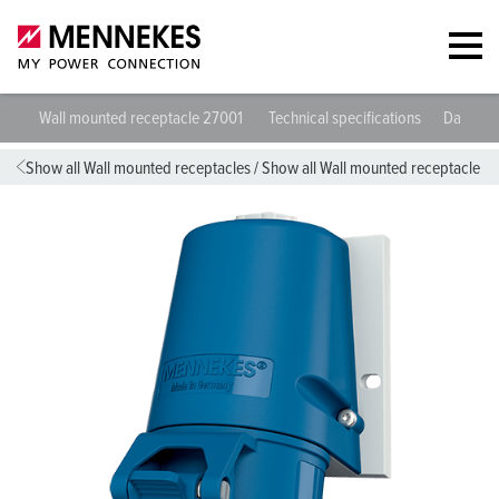
Wall mounted receptacle 27001
Technical specifications
Datashe
Show all Wall mounted receptacles
/
Show all Wall mounted receptacle