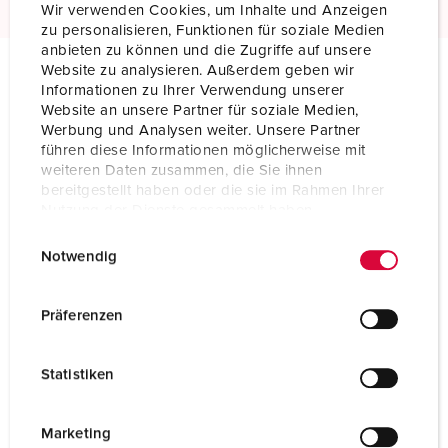
Wir verwenden Cookies, um Inhalte und Anzeigen
zu personalisieren, Funktionen für soziale Medien
anbieten zu können und die Zugriffe auf unsere
Website zu analysieren. Außerdem geben wir
Informationen zu Ihrer Verwendung unserer
Technical specifications
Website an unsere Partner für soziale Medien,
Connector AM-TOP TM 24686
Werbung und Analysen weiter. Unsere Partner
führen diese Informationen möglicherweise mit
Ampere
16 A
weiteren Daten zusammen, die Sie ihnen
bereitgestellt haben oder die sie im Rahmen Ihrer
Poles
5 p
Nutzung der Dienste gesammelt haben.
E
Datenschutzerklärung
Impressum
Voltage
230 V
Notwendig
i
n
Clock position
9 h
w
Präferenzen
Hertz
50-60 Hz
i
l
Connection technology
Screw terminals
Statistiken
l
i
Contact
highly heat resistant contact carrier
nickel plated contacts
g
Marketing