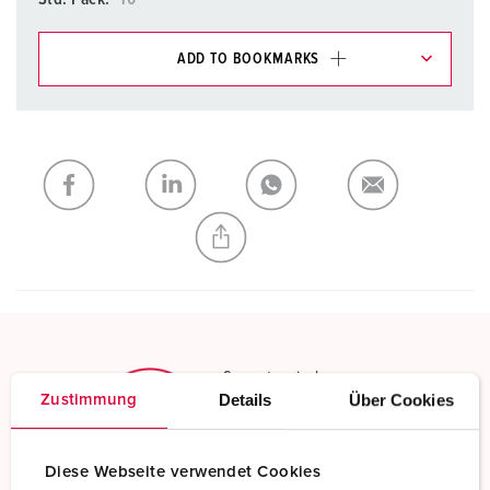
ADD TO BOOKMARKS
You can manage our products in various lists in the
shopping list / shopping basket area.
My list
(0)
ADD
CREATE A NEW LIST
Screw terminals
Details
Über Cookies
Zustimmung
Standard screw terminals
Read more
Diese Webseite verwendet Cookies