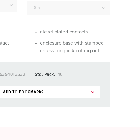
or fire brigade and civil protection
or reefer containers
amping
nickel plated contacts
ntact
enclosure base with stamped
M for military purpose
recess for quick cutting out
vent and entertainment
5394013532
Std. Pack.
10
ADD TO BOOKMARKS
 in various lists in the shopping list / shopping
ADD
CREATE A NEW LIST