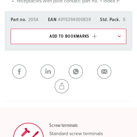
receptacles with pilot contact: part no. + index P
Part no.
205A
EAN
4015394000839
Std. Pack.
5
ADD TO BOOKMARKS
You can manage our products in various lists in the
shopping list / shopping basket area.
My list
(0)
ADD
CREATE A NEW LIST
Screw terminals
Standard screw terminals