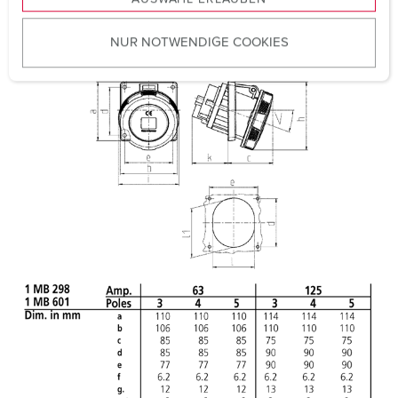
a
VDE
u
NUR NOTWENDIGE COOKIES
s
w
a
h
l