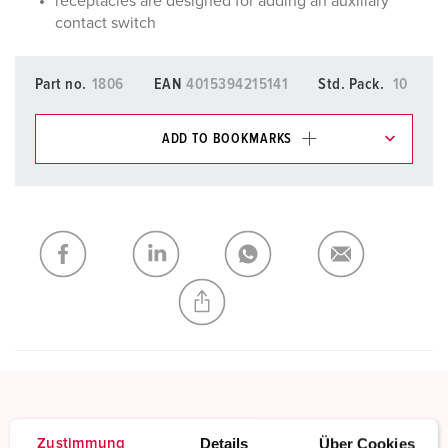
receptacles are designed for adding an auxiliary
contact switch
Part no.
1806
EAN
4015394215141
Std. Pack.
10
ADD TO BOOKMARKS
You can manage our products in various lists in the
shopping list / shopping basket area.
My list
(0)
ADD
CREATE A NEW LIST
Screwless - TwinCONTACT
Details
Über Cookies
Zustimmung