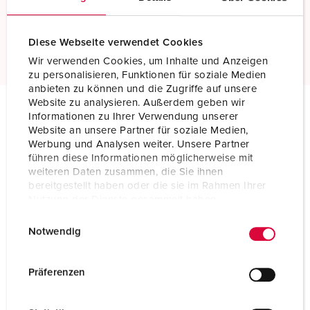
Screwless spring terminals
Read more
Diese Webseite verwendet Cookies
Wir verwenden Cookies, um Inhalte und Anzeigen
zu personalisieren, Funktionen für soziale Medien
anbieten zu können und die Zugriffe auf unsere
Website zu analysieren. Außerdem geben wir
Informationen zu Ihrer Verwendung unserer
Technical specifications
Website an unsere Partner für soziale Medien,
Panel mounted receptacle with TwinCONTACT 1806
Werbung und Analysen weiter. Unsere Partner
führen diese Informationen möglicherweise mit
weiteren Daten zusammen, die Sie ihnen
Ampere
32 A
bereitgestellt haben oder die sie im Rahmen Ihrer
Nutzung der Dienste gesammelt haben.
Poles
4 p
E
Datenschutzerklärung
Impressum
Voltage
500 V
Notwendig
i
n
Clock position
7 h
w
Präferenzen
i
Hertz
50-60 Hz
l