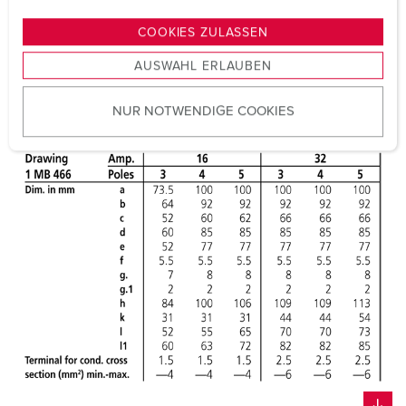
n
g
COOKIES ZULASSEN
s
AUSWAHL ERLAUBEN
a
u
NUR NOTWENDIGE COOKIES
s
w
a
h
l