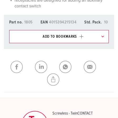
receptacles are designed for adding an auxiliary
contact switch
Part no.
1805
EAN
4015394215134
Std. Pack.
10
ADD TO BOOKMARKS
You can manage our products in various lists in the
shopping list / shopping basket area.
My list
(0)
ADD
CREATE A NEW LIST
Screwless - TwinCONTACT