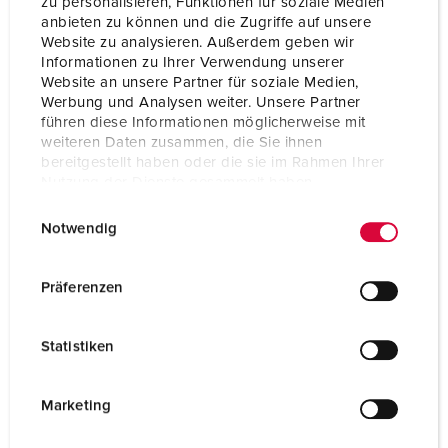
zu personalisieren, Funktionen für soziale Medien
Connection technology
Screwless - TwinCONTACT
anbieten zu können und die Zugriffe auf unsere
Website zu analysieren. Außerdem geben wir
Contact
standard
Informationen zu Ihrer Verwendung unserer
Website an unsere Partner für soziale Medien,
Protection type
IP67
Werbung und Analysen weiter. Unsere Partner
führen diese Informationen möglicherweise mit
Flange
100x92 mm
weiteren Daten zusammen, die Sie ihnen
bereitgestellt haben oder die sie im Rahmen Ihrer
Fixing hole
85x77 mm
Nutzung der Dienste gesammelt haben.
E
Datenschutzerklärung
Impressum
Inclination
20 °
Notwendig
i
Weight
290 g
n
w
Präferenzen
Certifications
EAC
i
CQC
l
Statistiken
l
i
g
Marketing
u